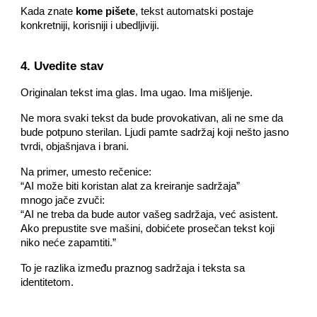
Kada znate
kome pišete
, tekst automatski postaje
konkretniji, korisniji i ubedljiviji.
4. Uvedite stav
Originalan tekst ima glas. Ima ugao. Ima mišljenje.
Ne mora svaki tekst da bude provokativan, ali ne sme da
bude potpuno sterilan. Ljudi pamte sadržaj koji nešto jasno
tvrdi, objašnjava i brani.
Na primer, umesto rečenice:
“AI može biti koristan alat za kreiranje sadržaja”
mnogo jače zvuči:
“AI ne treba da bude autor vašeg sadržaja, već asistent.
Ako prepustite sve mašini, dobićete prosečan tekst koji
niko neće zapamtiti.”
To je razlika između praznog sadržaja i teksta sa
identitetom.