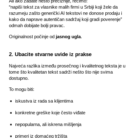
Ali ako zadate nešto preciznije, recimo:
“napiši tekst za vlasnike malih firmi u Srbiji koji žele da
razumeju zašto generički AI tekstovi ne donose prodaju i
kako da naprave autentičan sadržaj koji gradi poverenje”
odmah dobijate bolji pravac.
Originalnost počinje od
jasnog ugla
.
2. Ubacite stvarne uvide iz prakse
Najveća razlika između prosečnog i kvalitetnog teksta je u
tome što kvalitetan tekst sadrži nešto što nije svima
dostupno.
To mogu biti:
iskustva iz rada sa klijentima
konkretne greške koje često viđate
nepopularna, ali iskrena mišljenja
primeri iz domaćeg tržišta