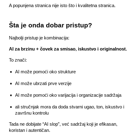
A popunjena stranica nije isto što i kvalitetna stranica.
Šta je onda dobar pristup?
Najbolji pristup je kombinacija:
AI za brzinu + čovek za smisao, iskustvo i originalnost.
To znači:
AI može pomoći oko strukture
AI može ubrzati prve verzije
AI može pomoći oko varijacija i organizacije sadržaja
ali stručnjak mora da doda stvarni ugao, ton, iskustvo i
završnu kontrolu
Tada ne dobijate “AI slop”, već sadržaj koji je efikasan,
koristan i autentičan.