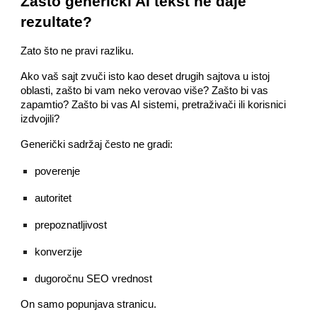
Zašto generički AI tekst ne daje
rezultate?
Zato što ne pravi razliku.
Ako vaš sajt zvuči isto kao deset drugih sajtova u istoj
oblasti, zašto bi vam neko verovao više? Zašto bi vas
zapamtio? Zašto bi vas AI sistemi, pretraživači ili korisnici
izdvojili?
Generički sadržaj često ne gradi:
poverenje
autoritet
prepoznatljivost
konverzije
dugoročnu SEO vrednost
On samo popunjava stranicu.