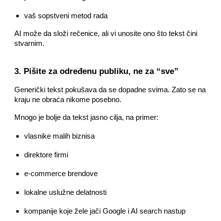
vaš sopstveni metod rada
AI može da složi rečenice, ali vi unosite ono što tekst čini
stvarnim.
3. Pišite za određenu publiku, ne za “sve”
Generički tekst pokušava da se dopadne svima. Zato se na
kraju ne obraća nikome posebno.
Mnogo je bolje da tekst jasno cilja, na primer:
vlasnike malih biznisa
direktore firmi
e-commerce brendove
lokalne uslužne delatnosti
kompanije koje žele jači Google i AI search nastup