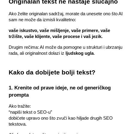
Originalan tekst ne nastaje slučajno
Ako želite originalan sadržaj, morate da unesete ono što AI
sam ne može da izmisli kvalitetno:
vaše iskustvo, vaše mišljenje, vaše primere, vaše
tržište, vaše klijente, vaše procese i vaš jezik.
Drugim rečima: AI može da pomogne u strukturi i ubrzanju
rada, ali originalnost dolazi iz
ljudskog ugla
.
Kako da dobijete bolji tekst?
1. Krenite od prave ideje, ne od generičkog
prompta
Ako tražite:
“napiši tekst o SEO-u”
dobićete upravo ono što zvuči kao hiljade drugih SEO
tekstova.