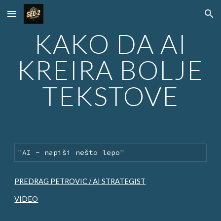
Skip to main content
Skip to navigation
KAKO DA AI
KREIRA BOLJE
TEKSTOVE
"AI -
napiš
i
nešto lepo"
PREDRAG PETROVIC / AI STRATEGIST
VIDEO