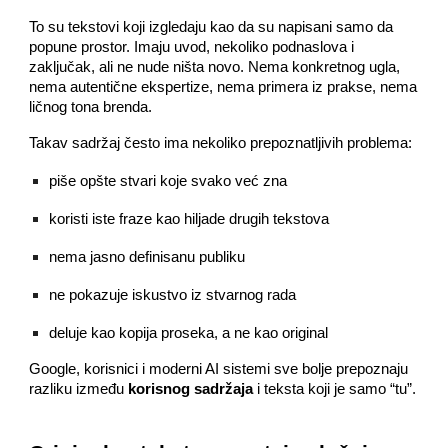
To su tekstovi koji izgledaju kao da su napisani samo da
popune prostor. Imaju uvod, nekoliko podnaslova i
zaključak, ali ne nude ništa novo. Nema konkretnog ugla,
nema autentične ekspertize, nema primera iz prakse, nema
ličnog tona brenda.
Takav sadržaj često ima nekoliko prepoznatljivih problema:
piše opšte stvari koje svako već zna
koristi iste fraze kao hiljade drugih tekstova
nema jasno definisanu publiku
ne pokazuje iskustvo iz stvarnog rada
deluje kao kopija proseka, a ne kao original
Google, korisnici i moderni AI sistemi sve bolje prepoznaju
razliku između
korisnog sadržaja
i teksta koji je samo “tu”.