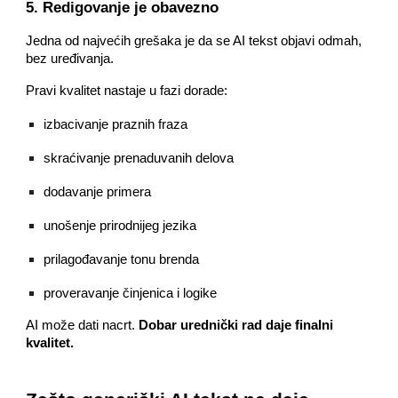
5. Redigovanje je obavezno
Jedna od najvećih grešaka je da se AI tekst objavi odmah,
bez uređivanja.
Pravi kvalitet nastaje u fazi dorade:
izbacivanje praznih fraza
skraćivanje prenaduvanih delova
dodavanje primera
unošenje prirodnijeg jezika
prilagođavanje tonu brenda
proveravanje činjenica i logike
AI može dati nacrt.
Dobar urednički rad daje finalni
kvalitet.