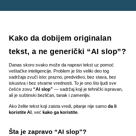
Kako da dobijem originalan
tekst, a ne generički “AI slop”?
Danas skoro svako može da napravi tekst uz pomoć
veštačke inteligencije. Problem je što veliki deo tog
sadržaja zvuči isto: prazno, predvidivo, bez stava, bez
iskustva i bez stvarne vrednosti. To je ono što ljudi sve
češće zovu
“AI slop”
— sadržaj koji je tehnički ispravan,
ali je suštinski bezličan, tanak i zamenljiv.
Ako želite tekst koji zaista vredi, pitanje nije samo
da li
koristite AI
, već
kako ga koristite
.
Šta je zapravo “AI slop”?