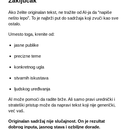
Zaključak
Ako želite originalan tekst, ne tražite od AI-ja da “napiše
nešto lepo”. To je najbrži put do sadržaja koji zvuči kao sve
ostalo.
Umesto toga, krenite od:
jasne publike
precizne teme
konkretnog ugla
stvarnih iskustava
ljudskog uređivanja
AI može pomoći da radite brže. Ali samo pravi urednički i
strateški pristup može da napravi tekst koji nije generički,
već vaš.
Originalan sadržaj nije slučajnost. On je rezultat
dobrog inputa, jasnog stava i ozbiljne dorade.